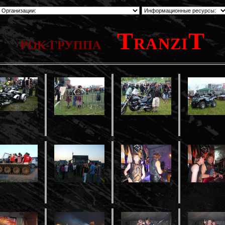
T
T
RANZI
РОК-ГРУППА